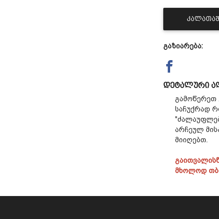
ᲙᲐᲚᲐᲗᲐᲨ
გაზიარება:
დეტალური ა
გამოწერეთ 
საჩუქრად რ
"ძალაუფლებ
არჩეულ მის
მიიღებთ.
გაითვალისწ
მხოლოდ თბი