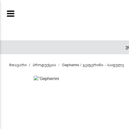
ENTREPRENEUR
(CURRENT)
ᲬᲘᲒᲜᲔᲑᲘ
უ
(CURRENT)
მთავარი
პროდუქცია
Gepherrini / გეფერინი - საფულე