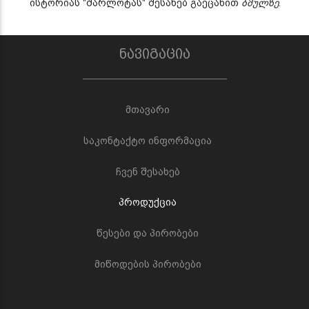
ისტორიას "შარლოტას" შესახებ გაეცანით
ბმულზე
.
ნავიგაცია
მთავარი
საკონტაქტო ინფორმაცია
ჩვენ შესახებ
პროდუქცია
წესები და პირობები
მიწოდების პირობები